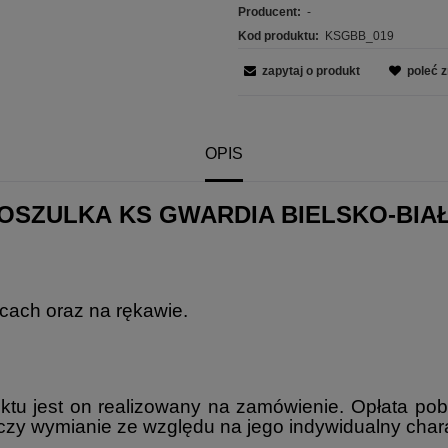
Producent:
-
Kod produktu:
KSGBB_019
zapytaj o produkt
poleć 
OPIS
OSZULKA KS GWARDIA BIELSKO-BIA
ecach oraz na rękawie.
tu jest on realizowany na zamówienie. Opłata pobie
 czy wymianie ze względu na jego indywidualny chara