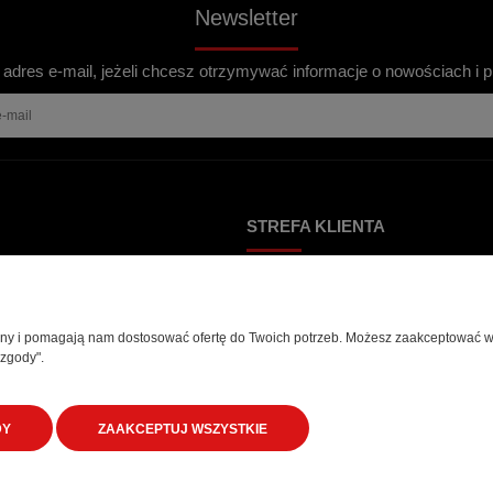
Newsletter
 adres e-mail, jeżeli chcesz otrzymywać informacje o nowościach i 
STREFA KLIENTA
Płatności
Zwroty i wymiany
rony i pomagają nam dostosować ofertę do Twoich potrzeb. Możesz zaakceptować wyk
Dostawa
 zgody".
Reklamacje
DY
ZAAKCEPTUJ WSZYSTKIE
kiego 87a
|
43-300 Bielsko-Biała
|
Tel:
690 907 909
|
Tel:
33 819 12 50
|
Mail:
biuro@