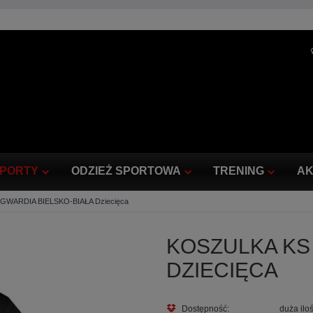
PORTY
ODZIEŻ SPORTOWA
TRENING
AK
GWARDIA BIELSKO-BIAŁA Dziecięca
KOSZULKA KS
DZIECIĘCA
Dostępność:
duża ilo