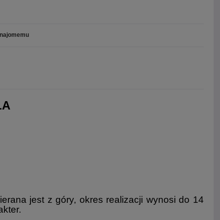
znajomemu
ŁA
rana jest z góry, okres realizacji wynosi do 14
kter.