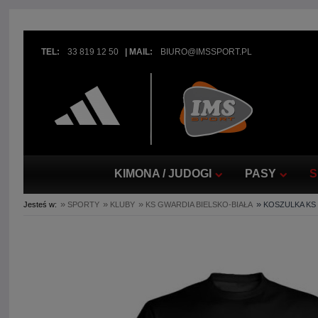
TEL:
33 819 12 50
|
MAIL:
BIURO@IMSSPORT.PL
KIMONA / JUDOGI
PASY
S
»
»
»
»
Jesteś w:
SPORTY
KLUBY
KS GWARDIA BIELSKO-BIAŁA
KOSZULKA KS 