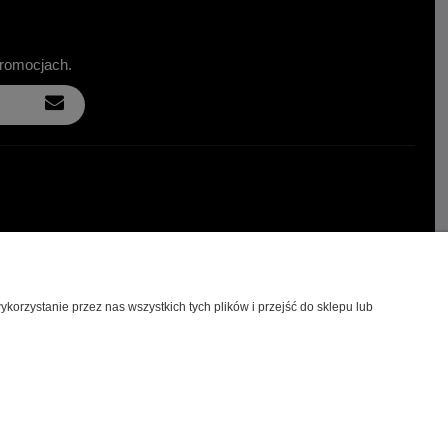
promocjach.
orzystanie przez nas wszystkich tych plików i przejść do sklepu lub
imssport.pl
|
NIP: 9371403085