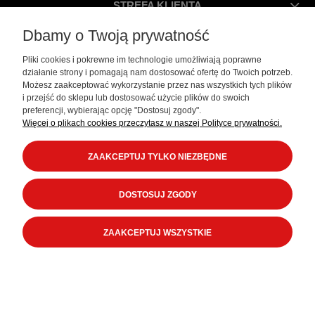
STREFA KLIENTA
Dbamy o Twoją prywatność
IMSSport Polska
|
ul. Sobieskiego 87a
|
43-300 Bielsko-Biała
|
Tel:
690 907 909
|
Pliki cookies i pokrewne im technologie umożliwiają poprawne
Tel:
33 819 12 50
|
Mail:
biuro@imssport.pl
|
NIP: 9371403085
działanie strony i pomagają nam dostosować ofertę do Twoich potrzeb.
Możesz zaakceptować wykorzystanie przez nas wszystkich tych plików
i przejść do sklepu lub dostosować użycie plików do swoich
preferencji, wybierając opcję "Dostosuj zgody".
Więcej o plikach cookies przeczytasz w naszej Polityce prywatności.
POKAŻ PEŁNĄ WERSJĘ STRONY
ZAAKCEPTUJ TYLKO NIEZBĘDNE
Copyright by
IMSSport Polska
2022 Wszelkie prawa zastrzeżone
Sklep internetowy Shoper.pl
DOSTOSUJ ZGODY
ZAAKCEPTUJ WSZYSTKIE