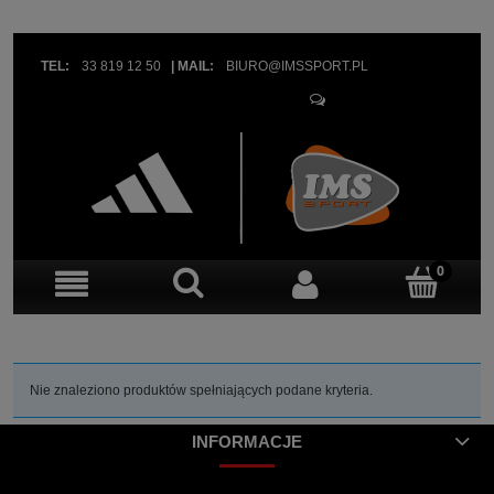
TEL:
33 819 12 50
|
MAIL:
BIURO@IMSSPORT.PL
OBSŁUGA KLIENTA
Nie znaleziono produktów spełniających podane kryteria.
INFORMACJE