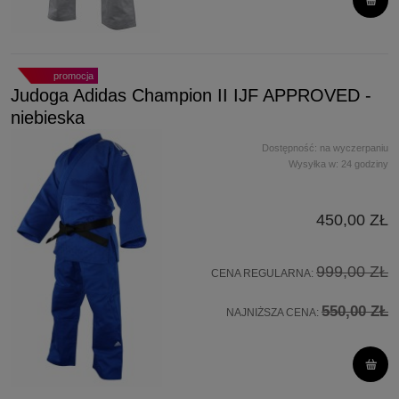
promocja
Judoga Adidas Champion II IJF APPROVED -
niebieska
Dostępność:
na wyczerpaniu
Wysyłka w:
24 godziny
450,00 ZŁ
999,00 ZŁ
CENA REGULARNA:
550,00 ZŁ
NAJNIŻSZA CENA: