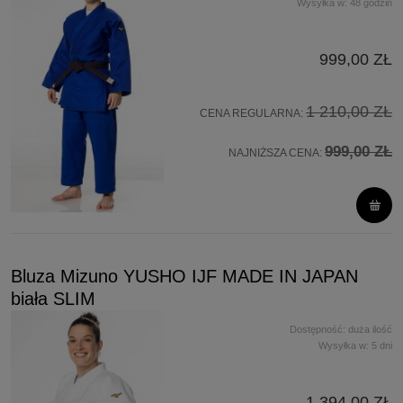
Wysyłka w:
48 godzin
999,00 ZŁ
1 210,00 ZŁ
CENA REGULARNA:
999,00 ZŁ
NAJNIŻSZA CENA:
Bluza Mizuno YUSHO IJF MADE IN JAPAN
biała SLIM
Dostępność:
duża ilość
Wysyłka w:
5 dni
1 394,00 ZŁ