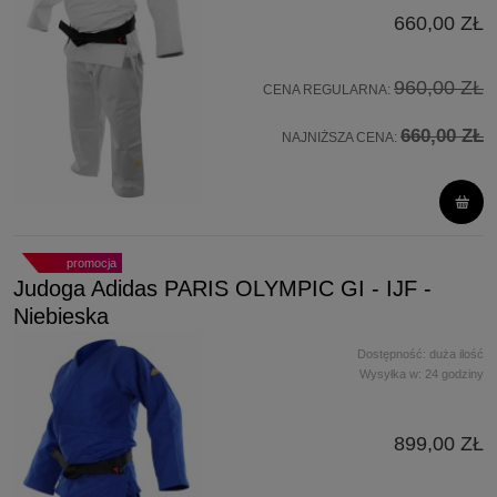
660,00 ZŁ
960,00 ZŁ
CENA REGULARNA:
660,00 ZŁ
NAJNIŻSZA CENA:
promocja
Judoga Adidas PARIS OLYMPIC GI - IJF -
Niebieska
Dostępność:
duża ilość
Wysyłka w:
24 godziny
899,00 ZŁ