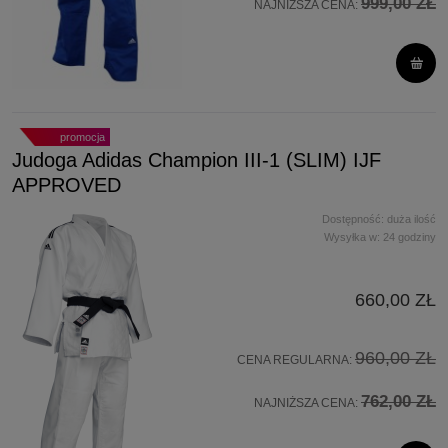
999,00 ZŁ
NAJNIŻSZA CENA:
promocja
Judoga Adidas Champion III-1 (SLIM) IJF
APPROVED
Dostępność:
duża ilość
Wysyłka w:
24 godziny
660,00 ZŁ
960,00 ZŁ
CENA REGULARNA:
762,00 ZŁ
NAJNIŻSZA CENA: