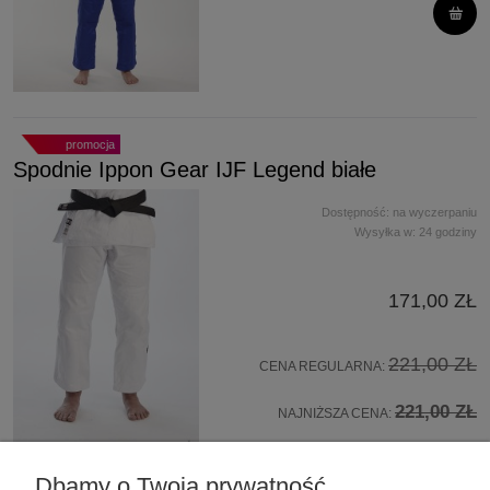
promocja
Spodnie Ippon Gear IJF Legend białe
Dostępność:
na wyczerpaniu
Wysyłka w:
24 godziny
171,00 ZŁ
221,00 ZŁ
CENA REGULARNA:
221,00 ZŁ
NAJNIŻSZA CENA:
Dbamy o Twoją prywatność