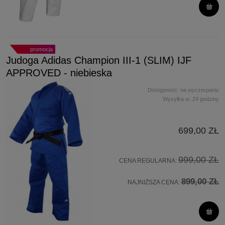
promocja
Judoga Adidas Champion III-1 (SLIM) IJF
APPROVED - niebieska
Dostępność:
na wyczerpaniu
Wysyłka w:
24 godziny
699,00 ZŁ
999,00 ZŁ
CENA REGULARNA:
899,00 ZŁ
NAJNIŻSZA CENA: