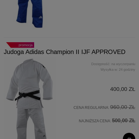
promocja
Judoga Adidas Champion II IJF APPROVED
Dostępność:
na wyczerpaniu
Wysyłka w:
24 godziny
400,00 ZŁ
960,00 ZŁ
CENA REGULARNA:
500,00 ZŁ
NAJNIŻSZA CENA: