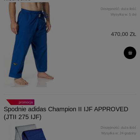
Dostępność:
duża ilość
Wysyłka w:
5 dni
470,00 ZŁ
promocja
Spodnie adidas Champion II IJF APPROVED
(JTII 275 IJF)
Dostępność:
duża ilość
Wysyłka w:
24 godziny