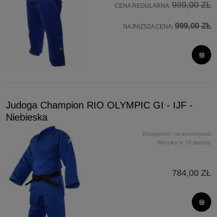
999,00 ZŁ
CENA REGULARNA:
999,00 ZŁ
NAJNIŻSZA CENA:
Judoga Champion RIO OLYMPIC GI - IJF -
Niebieska
Dostępność:
na wyczerpaniu
Wysyłka w:
24 godziny
784,00 ZŁ