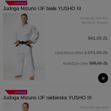
promocja
Judoga Mizuno IJF biała YUSHO III
Dostępność:
duża ilość
Wysyłka w:
48 godzin
941,00 ZŁ
1 071,00 ZŁ
CENA REGULARNA:
899,00 ZŁ
NAJNIŻSZA CENA:
promocja
Judoga Mizuno IJF niebieska YUSHO III
Dostępność:
duża ilość