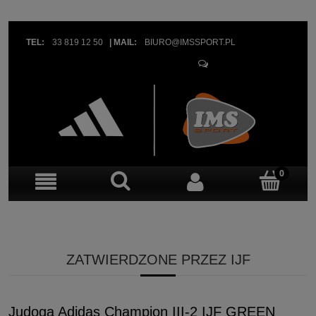
TEL:
33 819 12 50
|
MAIL:
BIURO@IMSSPORT.PL
OBSŁUGA KLIENTA
ZATWIERDZONE PRZEZ IJF
Judoga Adidas Champion III-2 IJF GREEN