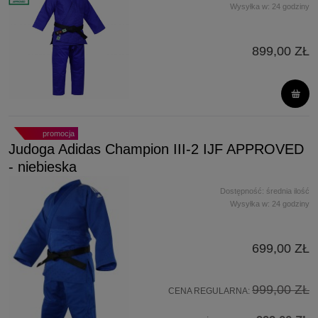
Wysyłka w:
24 godziny
899,00 ZŁ
promocja
Judoga Adidas Champion III-2 IJF APPROVED
- niebieska
Dostępność:
średnia ilość
Wysyłka w:
24 godziny
699,00 ZŁ
999,00 ZŁ
CENA REGULARNA: