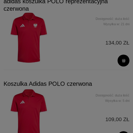
adidas koszulka POLO reprezentacyjna
czerwona
Dostępność:
duża ilość
Wysyłka w:
21 dni
134,00 ZŁ
Koszulka Adidas POLO czerwona
Dostępność:
duża ilość
Wysyłka w:
5 dni
109,00 ZŁ