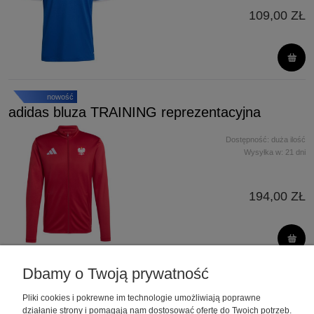
109,00 ZŁ
nowość
adidas bluza TRAINING reprezentacyjna
Dostępność:
duża ilość
Wysyłka w:
21 dni
194,00 ZŁ
Dbamy o Twoją prywatność
«
1
2
3
4
5
»
Pliki cookies i pokrewne im technologie umożliwiają poprawne
działanie strony i pomagają nam dostosować ofertę do Twoich potrzeb.