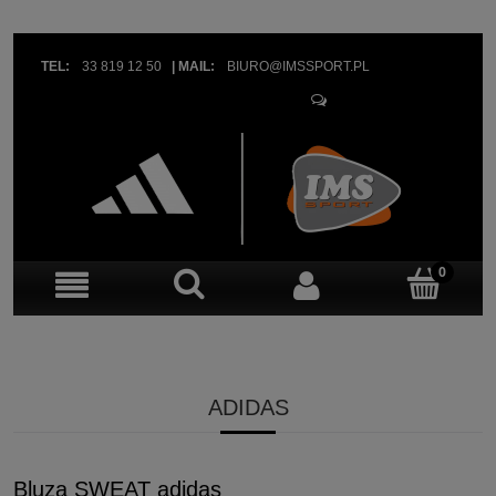
TEL:
33 819 12 50
|
MAIL:
BIURO@IMSSPORT.PL
OBSŁUGA KLIENTA
ADIDAS
Bluza SWEAT adidas